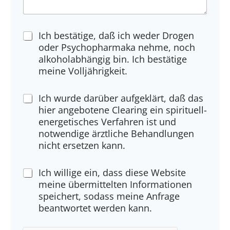
k
l
ä
Z
r
Ich bestätige, daß ich weder Drogen
u
u
oder Psychopharmaka nehme, noch
s
n
alkoholabhängig bin. Ich bestätige
t
g
meine Volljährigkeit.
i
m
A
Ich wurde darüber aufgeklärt, daß das
m
u
u
hier angebotene Clearing ein spirituell-
f
n
energetisches Verfahren ist und
k
g
notwendige ärztliche Behandlungen
l
*
nicht ersetzen kann.
ä
r
D
u
Ich willige ein, dass diese Website
S
n
meine übermittelten Informationen
G
g
speichert, sodass meine Anfrage
V
*
beantwortet werden kann.
O
*