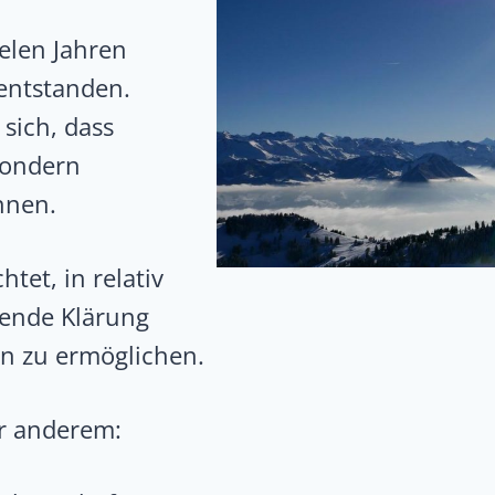
ielen Jahren
entstanden.
sich, dass
 sondern
nnen.
htet, in relativ
sende Klärung
en zu ermöglichen.
er anderem: